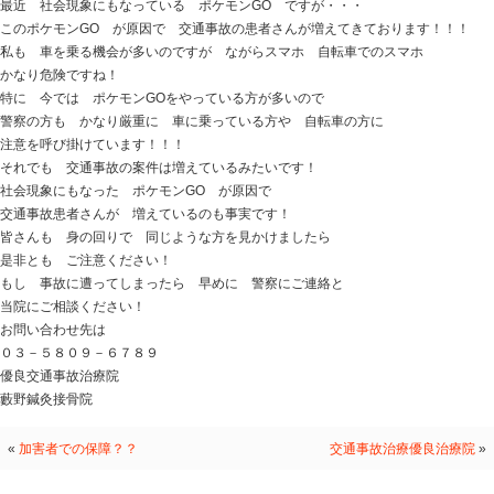
Blog記事一覧
>
未分類
> 交通事故患者さん急増
交通事故患者さん急増
2016.08.02 | Category:
未分類
おはようございます 足立区六町駅前徒歩１分 藪野鍼
最近 社会現象にもなっている ポケモンGO ですが・
このポケモンGO が原因で 交通事故の患者さんが増え
私も 車を乗る機会が多いのですが ながらスマホ 自
かなり危険ですね！
特に 今では ポケモンGOをやっている方が多いので
警察の方も かなり厳重に 車に乗っている方や 自転
注意を呼び掛けています！！！
それでも 交通事故の案件は増えているみたいです！