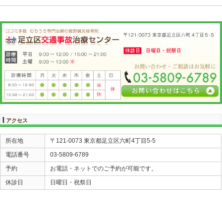
社会現象にもなった ポケモンGO が原因で
交通事故患者さんが 増えているのも事実です！
皆さんも 身の回りで 同じような方を見かけましたら
是非とも ご注意ください！
もし 事故に遭ってしまったら 早めに 警察にご連絡
当院にご相談ください！
お問い合わせ先は
０３－５８０９－６７８９
優良交通事故治療院
藪野鍼灸接骨院
«
加害者での保障？？